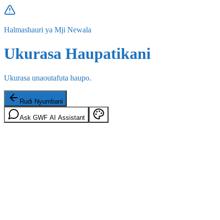
Halmashauri ya Mji Newala
Ukurasa Haupatikani
Ukurasa unaoutafuta haupo.
Rudi Nyumbani
Ask GWF AI Assistant