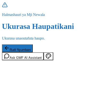
Halmashauri ya Mji Newala
Ukurasa Haupatikani
Ukurasa unaoutafuta haupo.
Rudi Nyumbani
Ask GWF AI Assistant