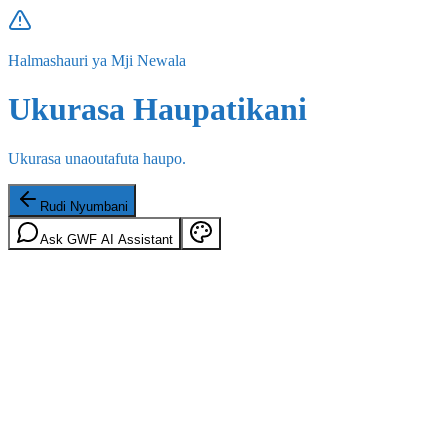
Halmashauri ya Mji Newala
Ukurasa Haupatikani
Ukurasa unaoutafuta haupo.
Rudi Nyumbani
Ask GWF AI Assistant