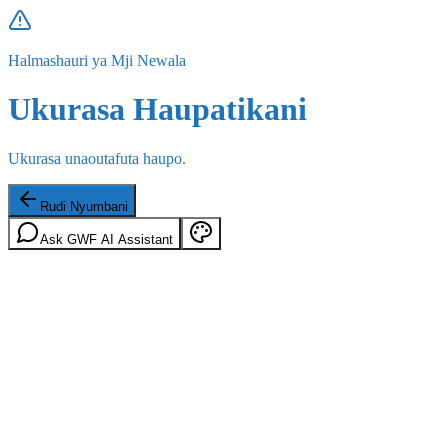
Halmashauri ya Mji Newala
Ukurasa Haupatikani
Ukurasa unaoutafuta haupo.
Rudi Nyumbani
Ask GWF AI Assistant