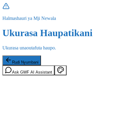
Halmashauri ya Mji Newala
Ukurasa Haupatikani
Ukurasa unaoutafuta haupo.
Rudi Nyumbani
Ask GWF AI Assistant